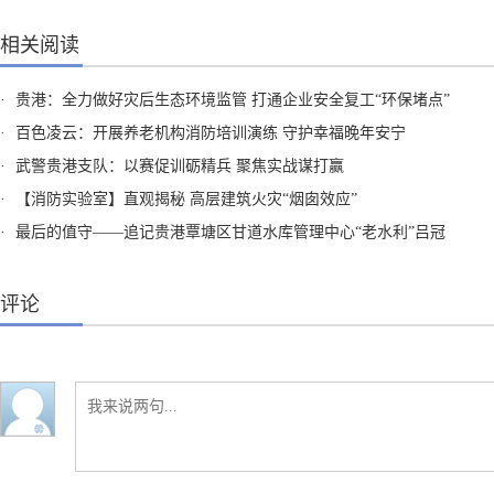
相关阅读
·
贵港：全力做好灾后生态环境监管 打通企业安全复工“环保堵点”
·
百色凌云：开展养老机构消防培训演练 守护幸福晚年安宁
·
武警贵港支队：以赛促训砺精兵 聚焦实战谋打赢
·
【消防实验室】直观揭秘 高层建筑火灾“烟囱效应”
·
最后的值守——追记贵港覃塘区甘道水库管理中心“老水利”吕冠
评论