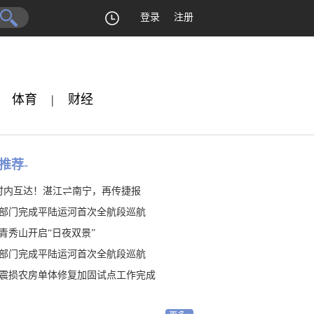
登录
注册
体育
|
财经
推荐-
时内互达！湛江⇌南宁，再传捷报
部门完成平陆运河首次全航段巡航
青秀山开启“日夜双景”
部门完成平陆运河首次全航段巡航
震损农房单体修复加固试点工作完成