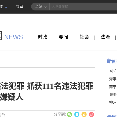
全站
道
频率
闻
NEWS
时政
|
要闻
|
社会
|
法治
|
-新闻
·
3小
·
海事
法犯罪 抓获111名违法犯罪
·
南宁
·
海事
嫌疑人
·
柳州
视台