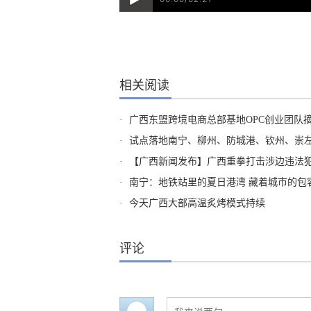
相关阅读
·
广西东盟跨境电商总部基地OPC创业团队
·
试点落地南宁、柳州、防城港、钦州、崇左五市 广西
·
【广西新闻发布】广西重拳打击涉边违法犯
·
南宁：地铁站里的夏日港湾 藏着城市的包
·
今天广西大部高温炙烤模式持续
评论