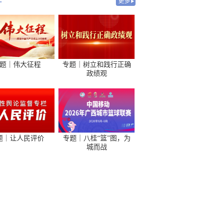
-
更多
题｜伟大征程
专题｜树立和践行正确
政绩观
题｜让人民评价
专题｜八桂“篮”图，为
城而战