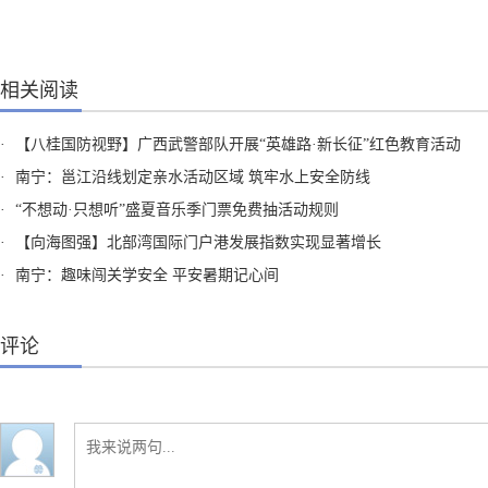
相关阅读
·
【八桂国防视野】广西武警部队开展“英雄路·新长征”红色教育活动
·
南宁：邕江沿线划定亲水活动区域 筑牢水上安全防线
·
“不想动·只想听”盛夏音乐季门票免费抽活动规则
·
【向海图强】北部湾国际门户港发展指数实现显著增长
·
南宁：趣味闯关学安全 平安暑期记心间
评论