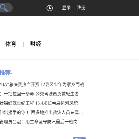
登录
注册
体育
|
财经
推荐-
少BA”总决赛热血开赛 12县区少年为家乡而战
：一把拉回一条命 公交驾驶员勇救轻生者
壮锦织就世纪工程 13.4米长卷展运河风貌
伸出援手的你 广西多地推出救灾人员专属福利
管理员吕冠：用生命坚守防汛最后一班岗