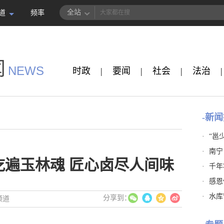
全站
道
频率
闻
NEWS
时政
|
要闻
|
社会
|
法治
|
-新闻
·
“邕
·
南宁
吃遍玉林魂 匠心卤尽人间味
·
千年
·
感恩
·
水库
频道