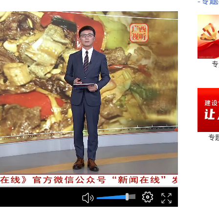
-专题
专
专