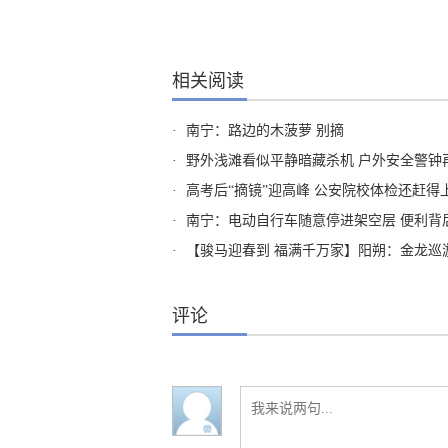
相关阅读
·
南宁：路边的木菠萝 别摘
·
野外浅滩看似平静暗藏杀机 户外安全警钟
·
高考后“摘镜”迎高峰 公安院校体检还赶得
·
南宁：电动自行车随意停进架空层 便利背
·
【骏马迎春到 福满千万家】阳朔：金龙巡游
评论