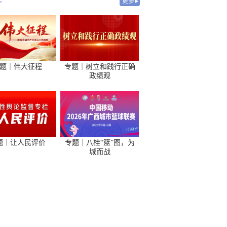
-
更多
题｜伟大征程
专题｜树立和践行正确
政绩观
题｜让人民评价
专题｜八桂“篮”图，为
城而战