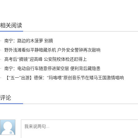
相关阅读
·
南宁：路边的木菠萝 别摘
·
野外浅滩看似平静暗藏杀机 户外安全警钟再次敲响
·
高考后“摘镜”迎高峰 公安院校体检还赶得上
·
南宁：电动自行车随意停进架空层 便利背后藏隐患
·
【“五一”出游】德保：“玛咯喂”原创音乐节在矮马王国激情唱响
评论