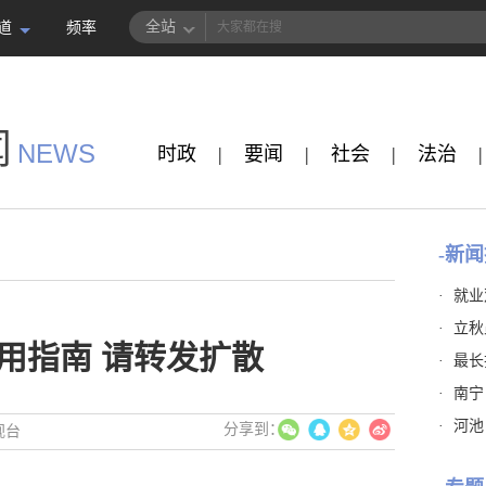
全站
道
频率
闻
NEWS
时政
|
要闻
|
社会
|
法治
|
-新闻
·
就业
·
立秋
用指南 请转发扩散
·
最长
·
南宁
·
河池
视台