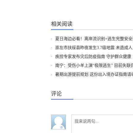
相关阅读
·
夏日海边必看！离岸流识别+逃生完整安全
·
崇左市扶绥县昨夜发生3.7级地震 未造成
·
疾控专家发布灾后防疫指南 守护群众健康
·
南宁：受伤小羊上演“极限逃生” 目前失联
·
暑期出游提前规划 这份出入境办证指南请
评论