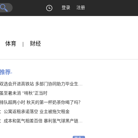
登录
注册
体育
|
财经
推荐-
双选会开进高铁站 多部门协同助力毕业生就业
虽至暑未消 “啃秋”正当时
排队超两小时 秋天的第一杯奶茶你喝了吗？
：公寓返租承诺落空 业主被拖欠租金
：成本和氦气相差百倍 暴利氢气球黑产链隐藏20年