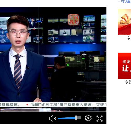
-专题
专
专