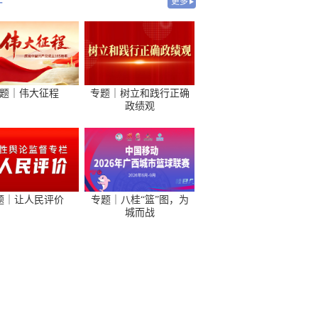
-
更多
题｜伟大征程
专题｜树立和践行正确
政绩观
题｜让人民评价
专题｜八桂“篮”图，为
城而战