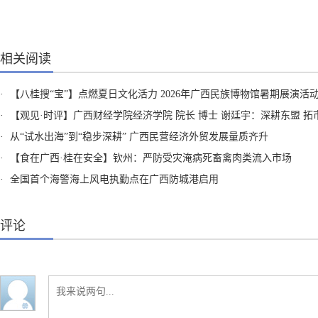
相关阅读
·
【八桂搜“宝”】点燃夏日文化活力 2026年广西民族博物馆暑期展演活
·
【观见·时评】广西财经学院经济学院 院长 博士 谢廷宇：深耕东盟 拓市全球 广西民企向海正当
·
从“试水出海”到“稳步深耕” 广西民营经济外贸发展量质齐升
·
【食在广西·桂在安全】钦州：严防受灾淹病死畜禽肉类流入市场
·
全国首个海警海上风电执勤点在广西防城港启用
评论