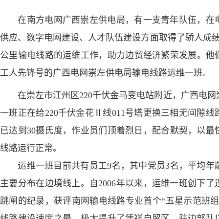
在南方电网广西崇左供电局，有一支青年队伍，在电
供应、数字电网建设、人才队伍建设方面取得了骄人成绩
公里输电线路的运维工作，助力边贸经济繁荣发展。他们
工人先锋号的广西电网崇左供电局输电线路运维一班。
在崇左市江州区220千伏金马变电站附近，广西电网
一班正在给220千伏金花Ⅱ线011号塔更换三相无间隙
已达到30摄氏度，作业员们顶着烈日，配合默契，以最
线路运行正常。
运维一班目前共有员工9名，其中党员3名，平均年龄
主要分布在边境线上。自2006年以来，运维一班创下了
跳闸的纪录，获评南网输电线路专业首个“五星示范班组
线路建设速度之最，极大提升了凭祥自贸区、驻边部队以