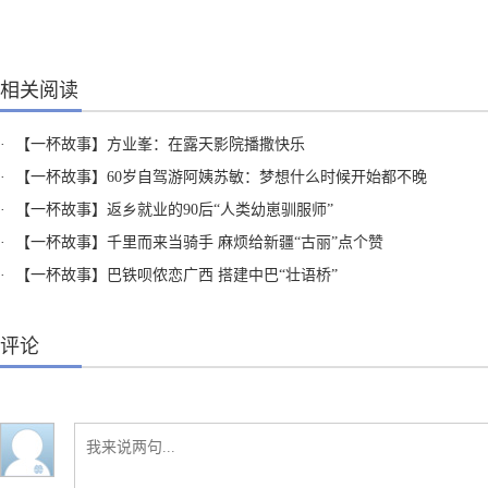
相关阅读
·
【一杯故事】方业峯：在露天影院播撒快乐
·
【一杯故事】60岁自驾游阿姨苏敏：梦想什么时候开始都不晚
·
【一杯故事】返乡就业的90后“人类幼崽驯服师”
·
【一杯故事】千里而来当骑手 麻烦给新疆“古丽”点个赞
·
【一杯故事】巴铁呗侬恋广西 搭建中巴“壮语桥”
评论