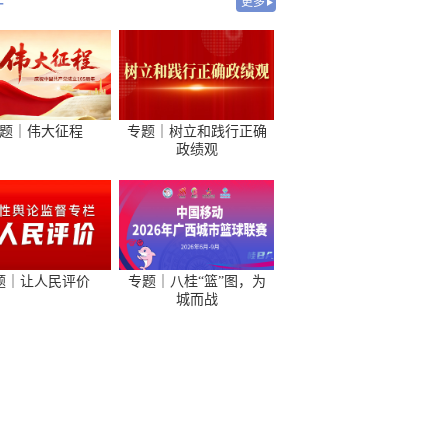
-
更多
题｜伟大征程
专题｜树立和践行正确
政绩观
题｜让人民评价
专题｜八桂“篮”图，为
城而战