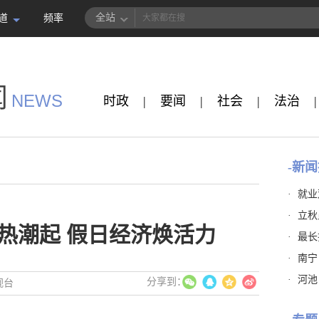
全站
道
频率
闻
NEWS
时政
|
要闻
|
社会
|
法治
|
-新闻
·
就业
·
立秋
热潮起 假日经济焕活力
·
最长
·
南宁
·
河池
视台