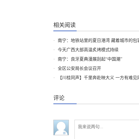
相关阅读
·
南宁：地铁站里的夏日港湾 藏着城市的包
·
今天广西大部高温炙烤模式持续
·
南宁：良牙夏典漫展刮起“中国潮”
·
全区公安局长会议召开
·
【川桂同声】千里奔赴映大义 一方有难见
评论