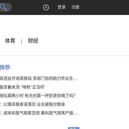
登录
注册
体育
|
财经
推荐-
双选会开进高铁站 多部门协同助力毕业生就业
虽至暑未消 “啃秋”正当时
排队超两小时 秋天的第一杯奶茶你喝了吗？
：公寓返租承诺落空 业主被拖欠租金
：成本和氦气相差百倍 暴利氢气球黑产链隐藏20年