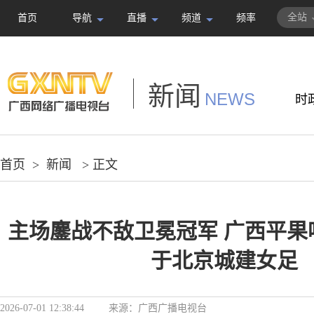
全站
首页
导航
直播
频道
频率
新闻
NEWS
时
首页
>
新闻
> 正文
主场鏖战不敌卫冕冠军 广西平果呗
于北京城建女足
2026-07-01 12:38:44
来源：
广西广播电视台