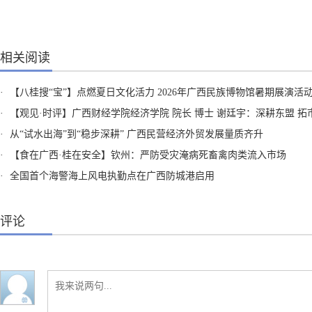
相关阅读
·
【八桂搜“宝”】点燃夏日文化活力 2026年广西民族博物馆暑期展演活
·
【观见·时评】广西财经学院经济学院 院长 博士 谢廷宇：深耕东盟 拓市全球 广西民企向海正当
·
从“试水出海”到“稳步深耕” 广西民营经济外贸发展量质齐升
·
【食在广西·桂在安全】钦州：严防受灾淹病死畜禽肉类流入市场
·
全国首个海警海上风电执勤点在广西防城港启用
评论