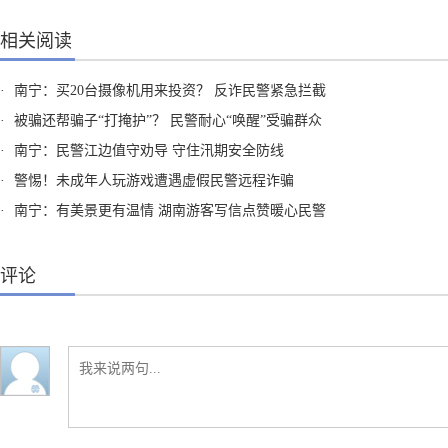
相关阅读
·
南宁：买20台摄像机用来投资？ 反诈民警紧急拦截
·
被骗还帮骗子“打掩护”？ 民警耐心“唤醒”受骗群众
·
南宁：民警江边值守劝导 守住汛期安全防线
·
警惕！未成年人玩游戏遭遇虚假民警远程诈骗
·
南宁：有美景更有温情 湖南游客写信点赞暖心民警
评论