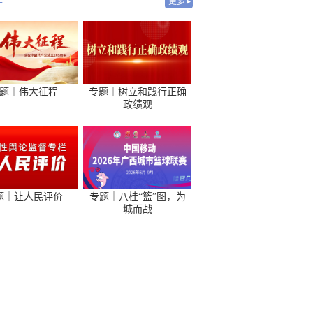
-
更多
题｜伟大征程
专题｜树立和践行正确
政绩观
题｜让人民评价
专题｜八桂“篮”图，为
城而战