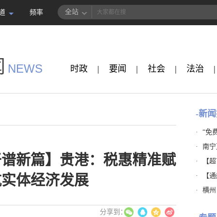
全站
道
频率
闻
NEWS
时政
|
要闻
|
社会
|
法治
|
-新闻
·
“免
·
南宁
实干谱新篇】贵港：税惠精准赋
·
【超市
·
【通
航实体经济发展
·
横州