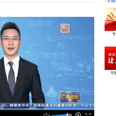
-专题
专
专