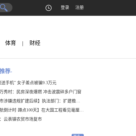
登录
注册
体育
|
财经
推荐-
费送手机” 女子差点被骗9.3万元
万秀村：民房深夜爆燃 冲击波震碎多户门窗
涉嫌违规扩建后续】执法部门：扩建檐廊涉嫌违建 是否占地有待认定
航倒计时·蹲点100天】在大国工程看见毫厘之“精”
：云表镇农贸市场复市