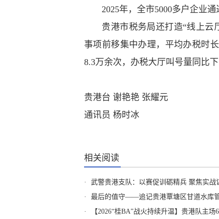
2025年，全市5000多户企业通
贵港市税务局还打造“线上云厅”
事项前移集中办理，平均办税时长压
8.3万余次，办税大厅叫号量同比下
贵港台 谢艳艳 张耀元
通讯员 杨时冰
相关阅读
·
武警贵港支队：以赛促训砺精兵 聚焦实战
·
最后的值守——追记贵港覃塘区甘道水库管
·
【2026“桂BA”战火持续升温】贵港队主场