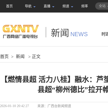
全站
首页
导航
直播
频道
频率
新闻
NEWS
时
首页
>
新闻
> 正文
【燃情县超 活力八桂】融水：芦
县超“柳州德比”拉开
2026-01-10 20:42:27
来源：
广西台新闻频道