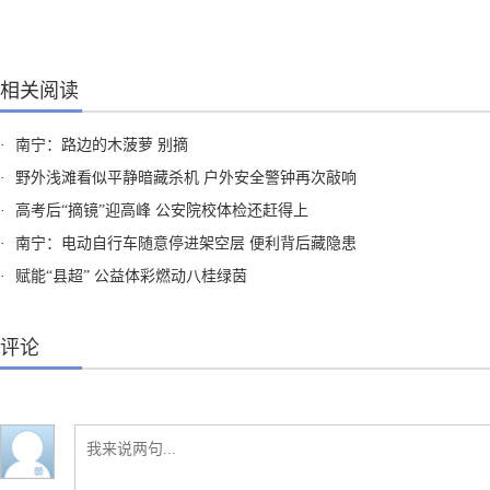
相关阅读
·
南宁：路边的木菠萝 别摘
·
野外浅滩看似平静暗藏杀机 户外安全警钟再次敲响
·
高考后“摘镜”迎高峰 公安院校体检还赶得上
·
南宁：电动自行车随意停进架空层 便利背后藏隐患
·
赋能“县超” 公益体彩燃动八桂绿茵
评论