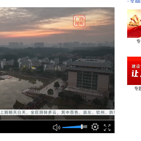
-专题
专
专