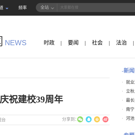
全站
道
频率
闻
NEWS
时政
|
要闻
|
社会
|
法治
|
-新闻
·
就业
·
立秋
庆祝建校39周年
·
最长
·
南宁
·
河池
视台