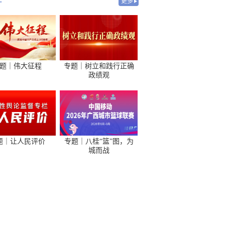
-
更多
题｜伟大征程
专题｜树立和践行正确
政绩观
题｜让人民评价
专题｜八桂“篮”图，为
城而战