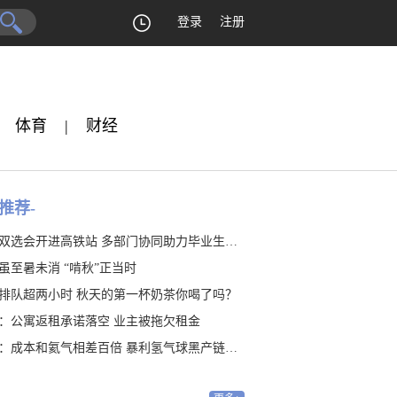
登录
注册
体育
|
财经
推荐-
双选会开进高铁站 多部门协同助力毕业生就业
虽至暑未消 “啃秋”正当时
排队超两小时 秋天的第一杯奶茶你喝了吗？
：公寓返租承诺落空 业主被拖欠租金
：成本和氦气相差百倍 暴利氢气球黑产链隐藏20年