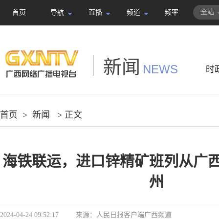
全站
首页
导航
直播
频道
频率
新闻
NEWS
时
首页
>
新闻
> 正文
海铁联运，进口锌精矿班列从广
州
2024-04-24 09:52:17
来源：
人民日报客户端广西频道