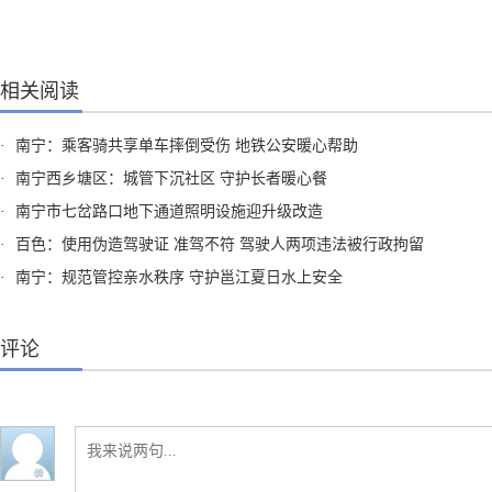
相关阅读
·
南宁：乘客骑共享单车摔倒受伤 地铁公安暖心帮助
·
南宁西乡塘区：城管下沉社区 守护长者暖心餐
·
南宁市七岔路口地下通道照明设施迎升级改造
·
百色：使用伪造驾驶证 准驾不符 驾驶人两项违法被行政拘留
·
南宁：规范管控亲水秩序 守护邕江夏日水上安全
评论