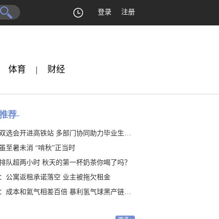
登录
注册
体育
|
财经
推荐-
双选会开进高铁站 多部门协同助力毕业生就业
虽至暑未消 “啃秋”正当时
排队超两小时 秋天的第一杯奶茶你喝了吗？
：公寓返租承诺落空 业主被拖欠租金
：成本和氦气相差百倍 暴利氢气球黑产链隐藏20年