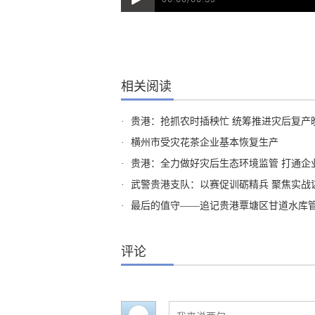
相关阅读
·
贵港：抢抓农时插秧忙 统筹推进灾后复产
·
横州市受灾花茶企业基本恢复生产
·
贵港：全力做好灾后生态环境监管 打通企
·
武警贵港支队：以赛促训砺精兵 聚焦实战
·
最后的值守——追记贵港覃塘区甘道水库管
评论