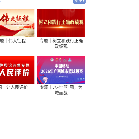
-
更多
题｜伟大征程
专题｜树立和践行正确
政绩观
题｜让人民评价
专题｜八桂“篮”图，为
城而战