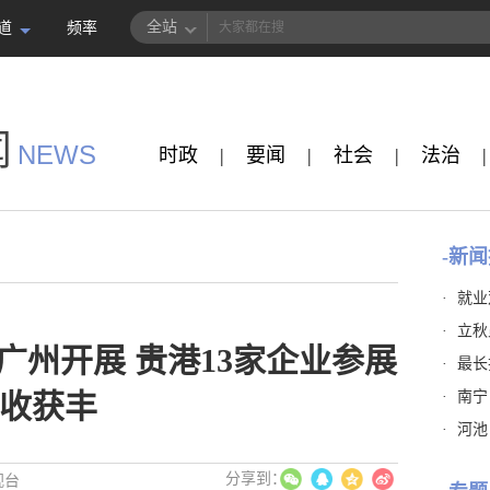
全站
道
频率
闻
NEWS
时政
|
要闻
|
社会
|
法治
|
-新闻
·
就业
·
立秋
广州开展 贵港13家企业参展
·
最长
·
南宁
收获丰
·
河池
视台