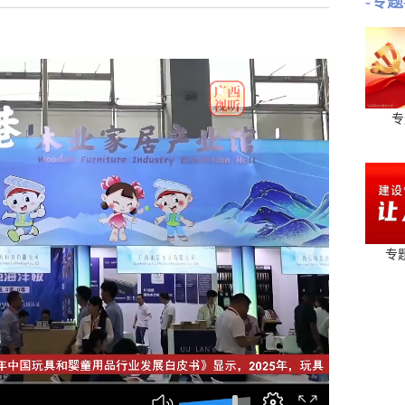
-专题
专
专