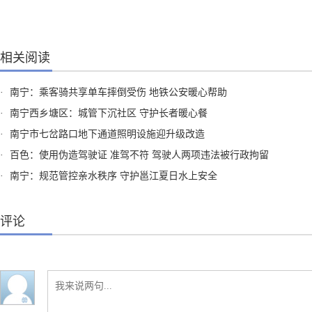
相关阅读
·
南宁：乘客骑共享单车摔倒受伤 地铁公安暖心帮助
·
南宁西乡塘区：城管下沉社区 守护长者暖心餐
·
南宁市七岔路口地下通道照明设施迎升级改造
·
百色：使用伪造驾驶证 准驾不符 驾驶人两项违法被行政拘留
·
南宁：规范管控亲水秩序 守护邕江夏日水上安全
评论