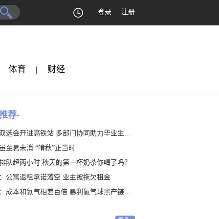
登录
注册
体育
|
财经
推荐-
双选会开进高铁站 多部门协同助力毕业生就业
虽至暑未消 “啃秋”正当时
排队超两小时 秋天的第一杯奶茶你喝了吗？
：公寓返租承诺落空 业主被拖欠租金
：成本和氦气相差百倍 暴利氢气球黑产链隐藏20年