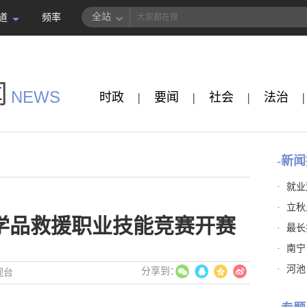
全站
道
频率
闻
NEWS
时政
|
要闻
|
社会
|
法治
|
-新闻
·
就业
·
立秋
化学品救援职业技能竞赛开赛
·
最长
·
南宁
·
河池
视台