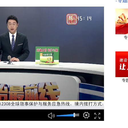
-专题
专
专