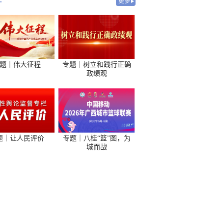
-
更多
题｜伟大征程
专题｜树立和践行正确
政绩观
题｜让人民评价
专题｜八桂“篮”图，为
城而战