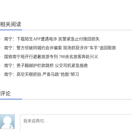
相关阅读
·
南宁：下载陌生APP遭遇电诈 民警紧急止付挽回损失
·
南宁：警方侦破同城约会诈骗案 现场抓获涉诈“车手”追回赃款
·
国铁南宁局开行避暑旅游专列 700余名旅客奔赴兴义
·
南宁：男子翻越护栏欲跳桥 公交司机紧急施救
·
南宁：高空天眼抓拍 严查马路“抢跑”陋习
评论