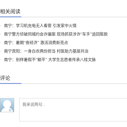
相关阅读
·
南宁：学习机充电无人看管 引发家中火情
·
南宁警方侦破同城约会诈骗案 现场抓获涉诈“车手”追回赃款
·
南宁：暑期“夜经济” 激活消费新亮点
·
南宁宾阳：一身白衣两份担当 村医助力基层共治
·
南宁：别样暑假不“躺平” 大学生志愿者传承八桂文脉
评论