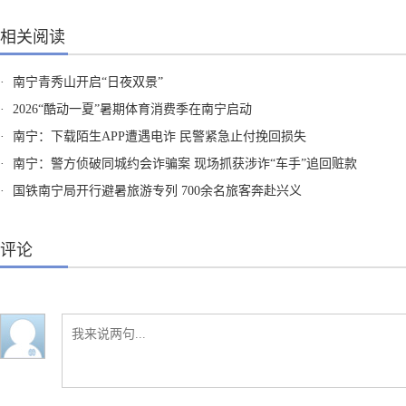
相关阅读
·
南宁青秀山开启“日夜双景”
·
2026“酷动一夏”暑期体育消费季在南宁启动
·
南宁：下载陌生APP遭遇电诈 民警紧急止付挽回损失
·
南宁：警方侦破同城约会诈骗案 现场抓获涉诈“车手”追回赃款
·
国铁南宁局开行避暑旅游专列 700余名旅客奔赴兴义
评论