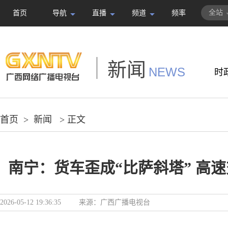
全站
首页
导航
直播
频道
频率
新闻
NEWS
时
首页
>
新闻
> 正文
南宁：货车歪成“比萨斜塔” 高
2026-05-12 19:36:35
来源：
广西广播电视台