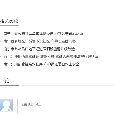
相关阅读
·
南宁：乘客骑共享单车摔倒受伤 地铁公安暖心帮助
·
南宁西乡塘区：城管下沉社区 守护长者暖心餐
·
南宁市七岔路口地下通道照明设施迎升级改造
·
百色：使用伪造驾驶证 准驾不符 驾驶人两项违法被行政拘留
·
南宁：规范管控亲水秩序 守护邕江夏日水上安全
评论