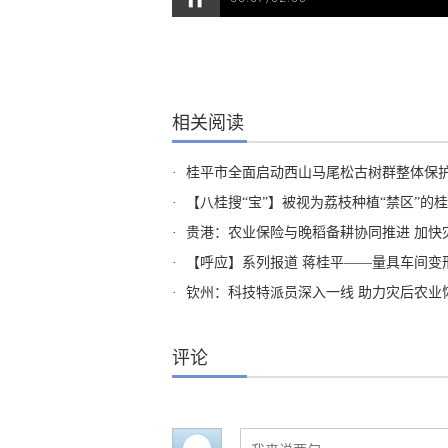
相关阅读
·
桂平市全面启动西山马尾松古树群整体保
·
【八桂搜“宝”】被视为荔枝种植“禁区”的
·
贵港：农业保险与晚稻备耕协同推进 加快
·
【呼应】系列报道 蒋桂平——量具车间变
·
钦州：科技特派员深入一线 助力灾后农业
评论