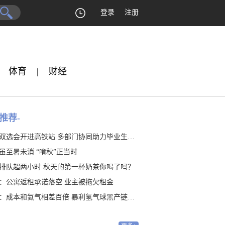
登录
注册
体育
|
财经
推荐-
双选会开进高铁站 多部门协同助力毕业生就业
虽至暑未消 “啃秋”正当时
排队超两小时 秋天的第一杯奶茶你喝了吗？
：公寓返租承诺落空 业主被拖欠租金
：成本和氦气相差百倍 暴利氢气球黑产链隐藏20年