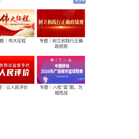
-
更多
题｜伟大征程
专题｜树立和践行正确
政绩观
题｜让人民评价
专题｜八桂“篮”图，为
城而战