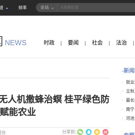
全站
道
频率
闻
NEWS
时政
|
要闻
|
社会
|
法治
|
-新闻
·
就业
·
立秋
无人机撒蜂治螟 桂平绿色防
·
最长
·
南宁
赋能农业
·
河池
视台