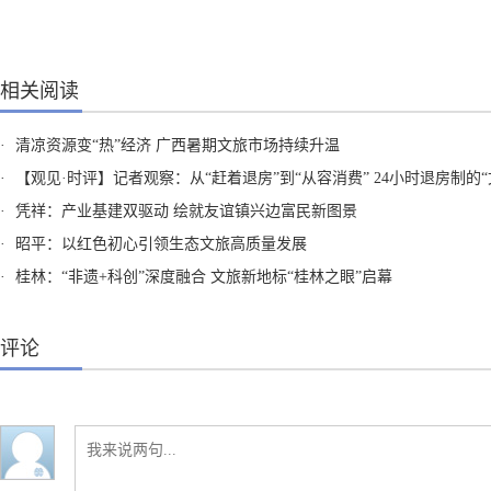
相关阅读
·
清凉资源变“热”经济 广西暑期文旅市场持续升温
·
【观见·时评】记者观察：从“赶着退房”到“从容消费” 24小时退房制的“文旅含金
·
凭祥：产业基建双驱动 绘就友谊镇兴边富民新图景
·
昭平：以红色初心引领生态文旅高质量发展
·
桂林：“非遗+科创”深度融合 文旅新地标“桂林之眼”启幕
评论