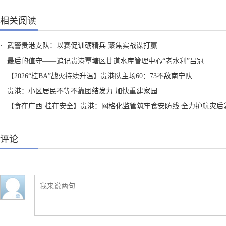
相关阅读
·
武警贵港支队：以赛促训砺精兵 聚焦实战谋打赢
·
最后的值守——追记贵港覃塘区甘道水库管理中心“老水利”吕冠
·
【2026“桂BA”战火持续升温】贵港队主场60：73不敌南宁队
·
贵港：小区居民不等不靠团结发力 加快重建家园
·
【食在广西·桂在安全】贵港：网格化监管筑牢食安防线 全力护航灾后复工复
评论