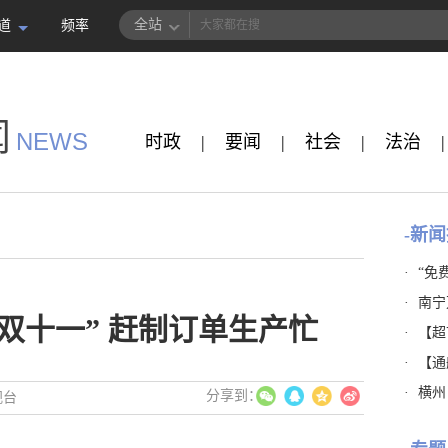
全站
道
频率
闻
NEWS
时政
|
要闻
|
社会
|
法治
|
-新闻
·
“免
·
南宁
双十一” 赶制订单生产忙
·
【超市
·
【通
·
横州
视台