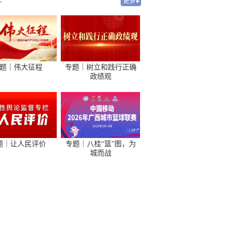
-
更多
题｜伟大征程
专题｜树立和践行正确
政绩观
题｜让人民评价
专题｜八桂“篮”图，为
城而战