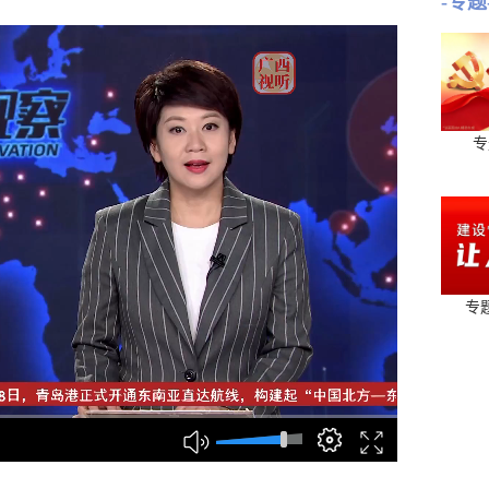
-专题
专
专