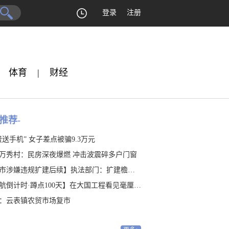
登录
注册
体育
|
财经
推荐-
费送手机” 女子差点被骗9.3万元
万秀村：民房深夜爆燃 冲击波震碎多户门窗
涉嫌违规扩建后续】执法部门：扩建檐廊涉嫌违建 是否占地有待认定
航倒计时·蹲点100天】在大国工程看见毫厘之“精”
：云表镇农贸市场复市