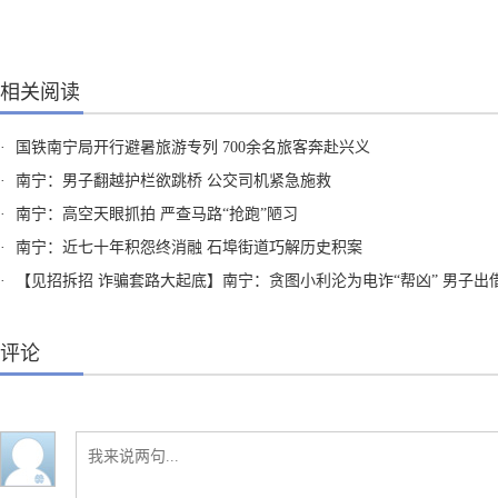
相关阅读
·
国铁南宁局开行避暑旅游专列 700余名旅客奔赴兴义
·
南宁：男子翻越护栏欲跳桥 公交司机紧急施救
·
南宁：高空天眼抓拍 严查马路“抢跑”陋习
·
南宁：近七十年积怨终消融 石埠街道巧解历史积案
·
【见招拆招 诈骗套路大起底】南宁：贪图小利沦为电诈“帮凶” 男子出借“两卡”获刑
评论