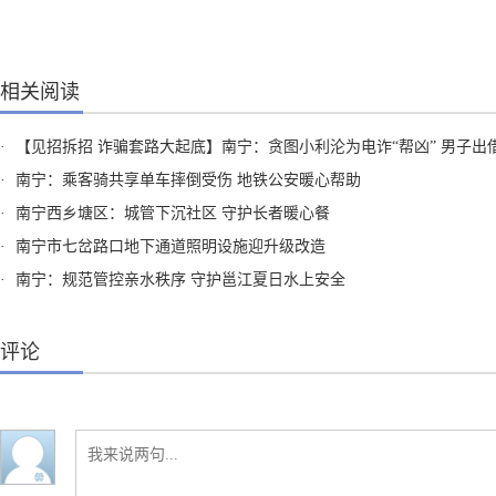
相关阅读
·
【见招拆招 诈骗套路大起底】南宁：贪图小利沦为电诈“帮凶” 男子出借“两卡”获刑
·
南宁：乘客骑共享单车摔倒受伤 地铁公安暖心帮助
·
南宁西乡塘区：城管下沉社区 守护长者暖心餐
·
南宁市七岔路口地下通道照明设施迎升级改造
·
南宁：规范管控亲水秩序 守护邕江夏日水上安全
评论