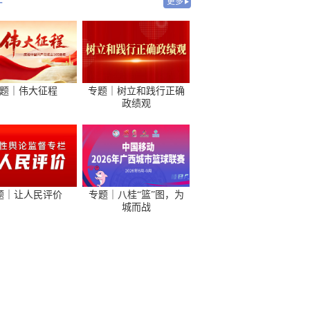
-
更多
题｜伟大征程
专题｜树立和践行正确
政绩观
题｜让人民评价
专题｜八桂“篮”图，为
城而战