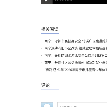
相关阅读
·
南宁：守护市民健身安全 竹溪广场跑道维
·
南宁深耕老旧小区改造 绘就宜居幸福新画
·
南宁：暑期防溺水游泳安全公益培训班第
·
南宁：开设社区公益托管班 解决新就业群
·
“奔跑吧·少年”2026年南宁市儿童青少年
评论