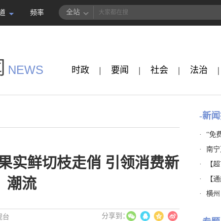
全站
道
频率
闻
NEWS
时政
|
要闻
|
社会
|
法治
|
-新闻
·
“免
·
南宁
果实鲜切枝走俏 引领消费新
·
【超市
·
【通
潮流
·
横州
视台