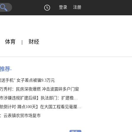
登录
注册
体育
|
财经
推荐-
费送手机” 女子差点被骗9.3万元
万秀村：民房深夜爆燃 冲击波震碎多户门窗
涉嫌违规扩建后续】执法部门：扩建檐廊涉嫌违建 是否占地有待认定
航倒计时·蹲点100天】在大国工程看见毫厘之“精”
：云表镇农贸市场复市