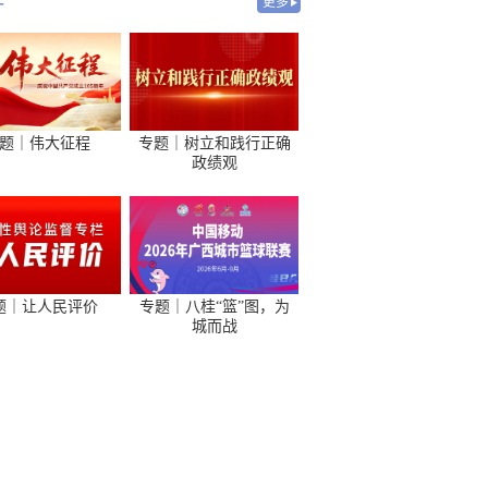
-
更多
题｜伟大征程
专题｜树立和践行正确
政绩观
题｜让人民评价
专题｜八桂“篮”图，为
城而战