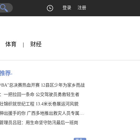
登录
注册
体育
|
财经
推荐-
少BA”总决赛热血开赛 12县区少年为家乡而战
：一把拉回一条命 公交驾驶员勇救轻生者
壮锦织就世纪工程 13.4米长卷展运河风貌
伸出援手的你 广西多地推出救灾人员专属福利
管理员吕冠：用生命坚守防汛最后一班岗