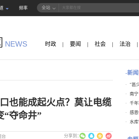
全站
道
频率
闻
NEWS
时政
|
要闻
|
社会
|
法治
|
-新闻
·
“邕
·
南宁
口也能成起火点？莫让电缆
·
千年
·
感恩
变“夺命井”
·
水库
视台