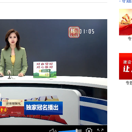
-专题
专
专