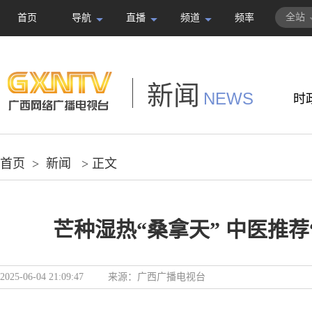
全站
首页
导航
直播
频道
频率
新闻
NEWS
时
首页
>
新闻
> 正文
芒种湿热“桑拿天” 中医推荐
2025-06-04 21:09:47
来源：
广西广播电视台