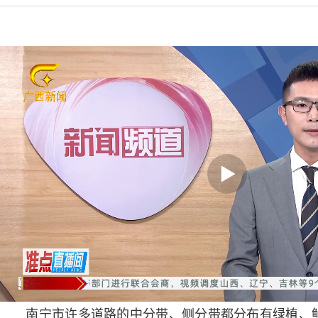
南宁市许多道路的中分带、侧分带都分布有绿植、鲜