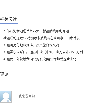
相关阅读
·
西部陆海新通道首条非洲—新疆航线顺利开通
·
桂疆联动通欧亚 跨洲际卡航线路在龙州水口口岸首发
·
新疆阿克苏地区到桂开展文旅合作交流
·
新疆霍尔果斯口岸通行中欧（中亚）班列累计超5.5万列
·
新疆女干部贺娇龙因公殉职 她用生命热爱这片土地
评论