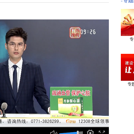
-专题
专
专