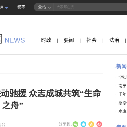
全站
道
频率
闻
NEWS
时政
|
要闻
|
社会
|
法治
|
-新闻
·
“邕
·
南宁
动驰援 众志成城共筑“生命
·
千年
·
感恩
之舟”
·
水库
视台