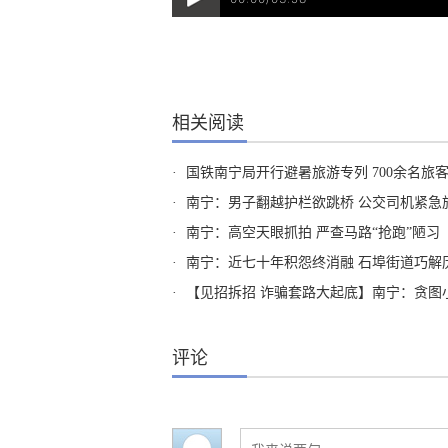
相关阅读
·
国铁南宁局开行避暑旅游专列 700余名旅
·
南宁：男子翻越护栏欲跳桥 公交司机紧急
·
南宁：高空天眼抓拍 严查马路“抢跑”陋习
·
南宁：近七十年积怨终消融 石埠街道巧解
·
【见招拆招 诈骗套路大起底】南宁：贪图小利沦为电
评论