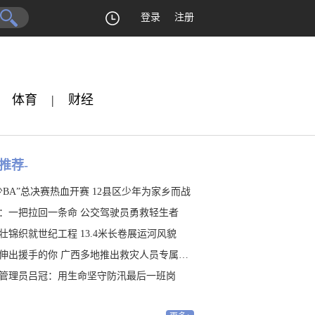
登录
注册
体育
|
财经
推荐-
少BA”总决赛热血开赛 12县区少年为家乡而战
：一把拉回一条命 公交驾驶员勇救轻生者
壮锦织就世纪工程 13.4米长卷展运河风貌
伸出援手的你 广西多地推出救灾人员专属福利
管理员吕冠：用生命坚守防汛最后一班岗