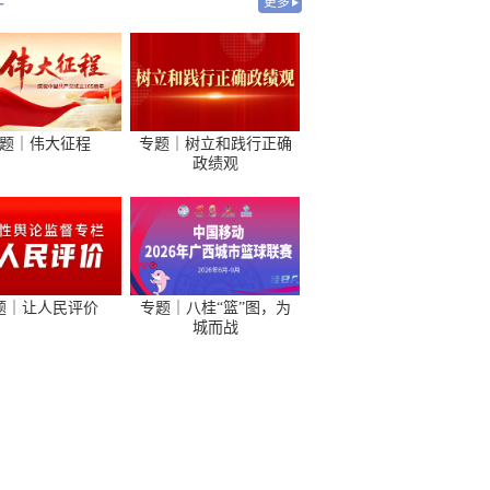
-
更多
题｜伟大征程
专题｜树立和践行正确
政绩观
题｜让人民评价
专题｜八桂“篮”图，为
城而战