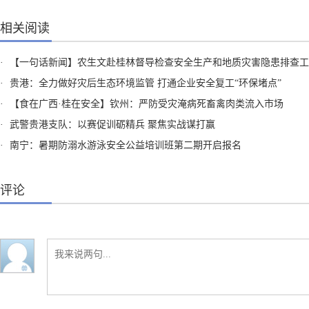
相关阅读
·
【一句话新闻】农生文赴桂林督导检查安全生产和地质灾害隐患排查工
·
贵港：全力做好灾后生态环境监管 打通企业安全复工“环保堵点”
·
【食在广西·桂在安全】钦州：严防受灾淹病死畜禽肉类流入市场
·
武警贵港支队：以赛促训砺精兵 聚焦实战谋打赢
·
南宁：暑期防溺水游泳安全公益培训班第二期开启报名
评论