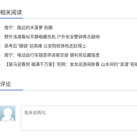
相关阅读
·
南宁：路边的木菠萝 别摘
·
野外浅滩看似平静暗藏杀机 户外安全警钟再次敲响
·
高考后“摘镜”迎高峰 公安院校体检还赶得上
·
南宁：电动自行车随意停进架空层 便利背后藏隐患
·
【骏马迎春到 福满千万家】阳朔：金龙巡游闹新春 山水间的“浪漫”祝
评论