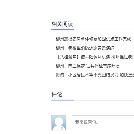
相关阅读
·
柳州震损农房单体修复加固试点工作完成
·
柳州：老楼里消防还原实景演练
·
【八桂聚焦】借平陆运河机遇 柳州推进老
·
柳州：热血逐梦 征兵体检有序开展
·
贵港：小区居民不等不靠团结发力 加快重
评论