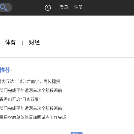
登录
注册
体育
|
财经
推荐-
时内互达！湛江⇌南宁，再传捷报
部门完成平陆运河首次全航段巡航
青秀山开启“日夜双景”
部门完成平陆运河首次全航段巡航
震损农房单体修复加固试点工作完成