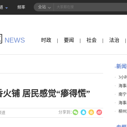
全站
道
频率
闻
NEWS
时政
|
要闻
|
社会
|
法治
|
-新闻
·
3小
·
海事
火铺 居民感觉“瘆得慌”
·
南宁
·
海事
·
柳州
频道