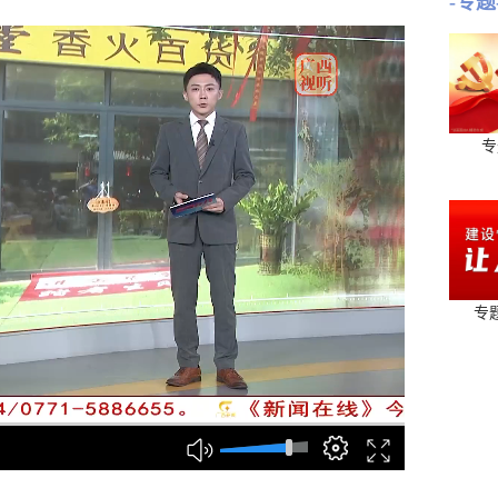
-专题
专
专