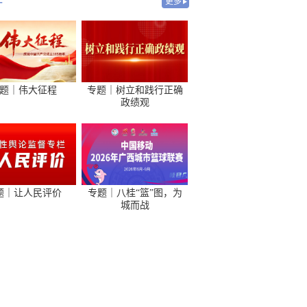
-
更多
题｜伟大征程
专题｜树立和践行正确
政绩观
题｜让人民评价
专题｜八桂“篮”图，为
城而战