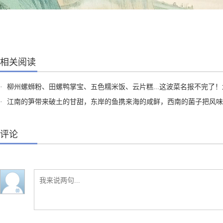
相关阅读
·
柳州螺蛳粉、田螺鸭掌宝、五色糯米饭、云片糕...这波菜名报不完了！龙洋、董宇辉 看过来～这口地道特色小吃，就差你们来柳州品鉴
·
江南的笋带来破土的甘甜，东岸的鱼携来海的咸鲜，西南的菌子把风味存下，塞北的岩炙锁住肉的焦香。幅员辽阔的中华大地蕴藏了太多关于风物美食的奥秘……今天，在“总台暑期视听嘉年华活动”上，龙洋、董宇辉作为CCTV-1综合频道山海寻味节目搭档带大家揭开山海风物的美味密码。浙江、新疆、广西纷纷喊话：欢迎龙洋、董宇辉，我在这里等你们来！你的家乡有哪些独特风味，快来
评论