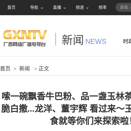
全站
首页
导航
直播
频道
频率
新闻
NEWS
时
首页
>
新闻
> 正文
嗦一碗飘香牛巴粉、品一盏玉林
脆白撒...龙洋、董宇辉 看过来
食就等你们来探索啦