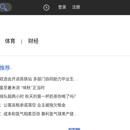
登录
注册
体育
|
财经
推荐-
双选会开进高铁站 多部门协同助力毕业生就业
虽至暑未消 “啃秋”正当时
排队超两小时 秋天的第一杯奶茶你喝了吗？
：公寓返租承诺落空 业主被拖欠租金
：成本和氦气相差百倍 暴利氢气球黑产链隐藏20年