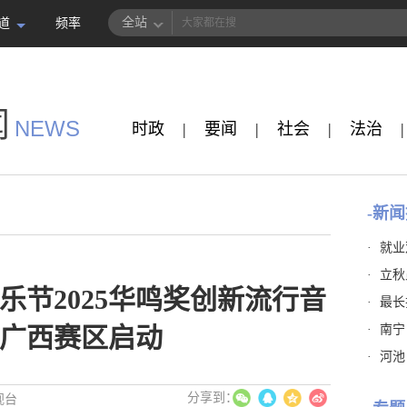
全站
道
频率
闻
NEWS
时政
|
要闻
|
社会
|
法治
|
-新闻
·
就业
·
立秋
乐节2025华鸣奖创新流行音
·
最长
·
南宁
广西赛区启动
·
河池
视台