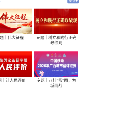
-
更多
题｜伟大征程
专题｜树立和践行正确
政绩观
题｜让人民评价
专题｜八桂“篮”图，为
城而战