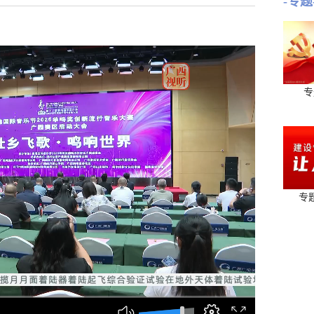
-专题
专
专