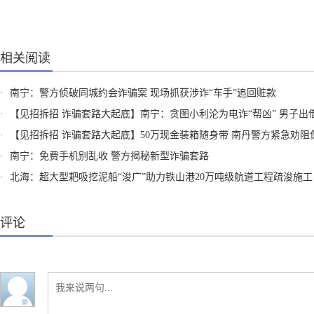
相关阅读
·
南宁：警方侦破同城约会诈骗案 现场抓获涉诈“车手”追回赃款
·
【见招拆招 诈骗套路大起底】南宁：贪图小利沦为电诈“帮凶” 男子出借“两卡”获刑
·
【见招拆招 诈骗套路大起底】50万现金装箱随身带 南丹警方紧急劝阻保住群众血汗
·
南宁：免费手机别乱收 警方揭秘新型诈骗套路
·
北海：超大型耙吸挖泥船“浚广”助力铁山港20万吨级航道工程疏浚施工
评论