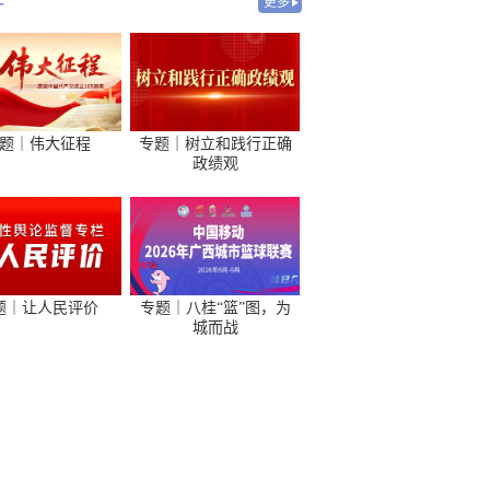
-
更多
题｜伟大征程
专题｜树立和践行正确
政绩观
题｜让人民评价
专题｜八桂“篮”图，为
城而战