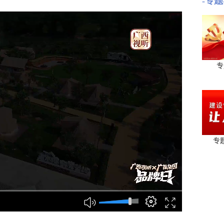
-专题
专
专