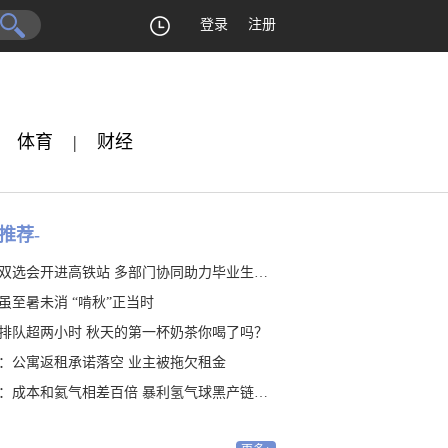
登录
注册
体育
|
财经
推荐-
双选会开进高铁站 多部门协同助力毕业生就业
虽至暑未消 “啃秋”正当时
排队超两小时 秋天的第一杯奶茶你喝了吗？
：公寓返租承诺落空 业主被拖欠租金
：成本和氦气相差百倍 暴利氢气球黑产链隐藏20年