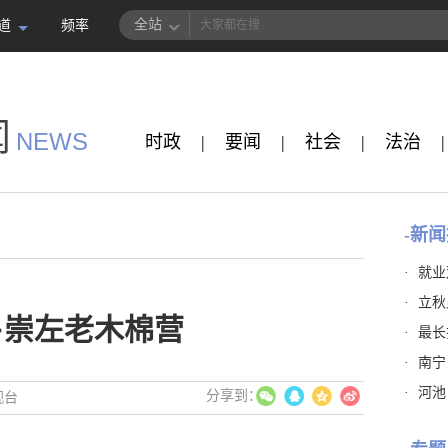
全站
道
频率
闻
NEWS
时政
|
要闻
|
社会
|
法治
|
-新闻
·
就业
·
立秋
·崇左老木棉营
·
最长
·
南宁
·
河池
视台