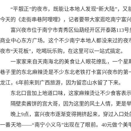
“平靓正”的夜市，既能让本地人发现“新大陆”，又
今天的《走街串巷阿哩哩》，记者要带大家逛吃南宁富
富兴夜市位于南宁市青秀区仙葫经开区开泰路113号
商业中心东方广场。这个不少南宁本地人都没来过的夜
夜市“天花板”，吃喝玩乐购，在这里可以一站式搞定。
一家家来自天南海北的美食让人眼花缭乱，一个星期
巷子里的东北麻辣烫是不少东北老铁打卡富兴夜市的第
龙江，6年前来到广西旅游，因为留恋山水留了下来。
东北口音加上地道口味，这家麻辣烫让不少食客表示“
隔壁卖酱饼的宫大哥，因为这里的风土人情，更是举
晚上9点，富兴夜市逐渐变得拥挤起来，穿过入口处
一番天地——“南宁小义乌”出现在了眼前。40元做个美甲