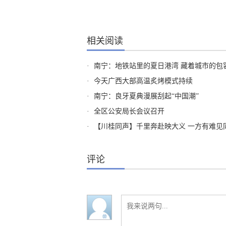
相关阅读
·
南宁：地铁站里的夏日港湾 藏着城市的包
·
今天广西大部高温炙烤模式持续
·
南宁：良牙夏典漫展刮起“中国潮”
·
全区公安局长会议召开
·
【川桂同声】千里奔赴映大义 一方有难见
评论