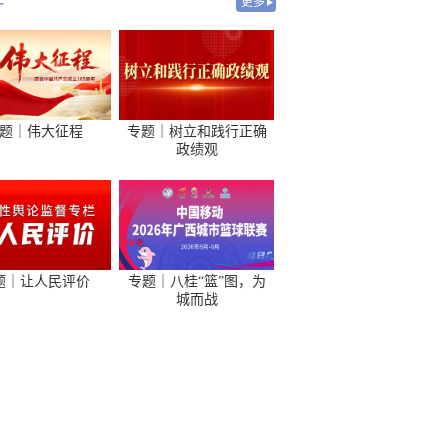
-
更多
题｜伟大征程
专题｜树立和践行正确
政绩观
题｜让人民评价
专题｜八桂“篮”图，为
城而战