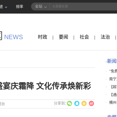
全站
道
频率
闻
NEWS
时政
|
要闻
|
社会
|
法治
|
-新闻
·
“免
·
南宁
盛宴庆霜降 文化传承焕新彩
·
【超市
·
【通
·
横州
视台