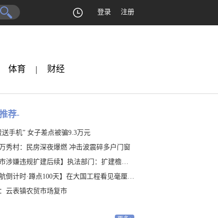
登录
注册
体育
|
财经
推荐-
费送手机” 女子差点被骗9.3万元
万秀村：民房深夜爆燃 冲击波震碎多户门窗
涉嫌违规扩建后续】执法部门：扩建檐廊涉嫌违建 是否占地有待认定
航倒计时·蹲点100天】在大国工程看见毫厘之“精”
：云表镇农贸市场复市