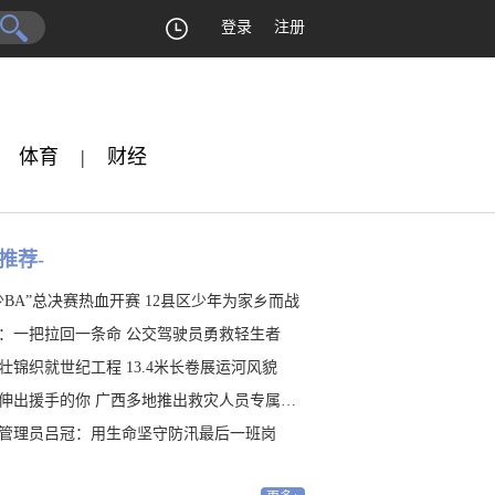
登录
注册
体育
|
财经
推荐-
少BA”总决赛热血开赛 12县区少年为家乡而战
：一把拉回一条命 公交驾驶员勇救轻生者
壮锦织就世纪工程 13.4米长卷展运河风貌
伸出援手的你 广西多地推出救灾人员专属福利
管理员吕冠：用生命坚守防汛最后一班岗