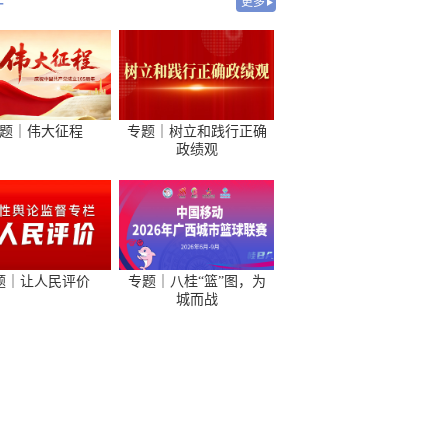
-
更多
题｜伟大征程
专题｜树立和践行正确
政绩观
题｜让人民评价
专题｜八桂“篮”图，为
城而战