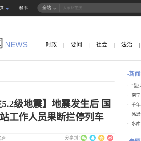
全站
道
频率
闻
NEWS
时政
|
要闻
|
社会
|
法治
|
-新闻
·
“邕
·
南宁
5.2级地震】地震发生后 国
·
千年
·
感恩
站工作人员果断拦停列车
·
水库
视台