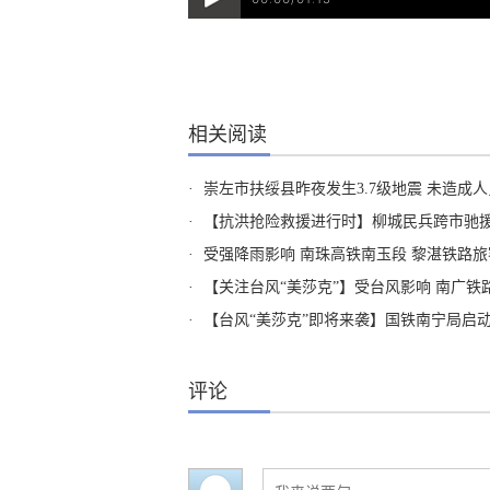
相关阅读
·
崇左市扶绥县昨夜发生3.7级地震 未造成
·
【抗洪抢险救援进行时】柳城民兵跨市驰援
·
受强降雨影响 南珠高铁南玉段 黎湛铁路旅
·
【关注台风“美莎克”】受台风影响 南广
·
【台风“美莎克”即将来袭】国铁南宁局启
评论