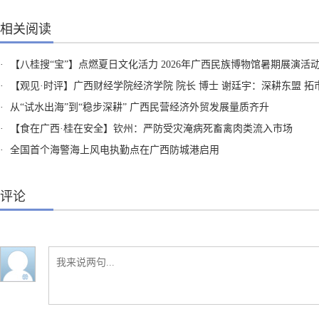
相关阅读
·
【八桂搜“宝”】点燃夏日文化活力 2026年广西民族博物馆暑期展演活
·
【观见·时评】广西财经学院经济学院 院长 博士 谢廷宇：深耕东盟 拓市全球 广西民企向海正当
·
从“试水出海”到“稳步深耕” 广西民营经济外贸发展量质齐升
·
【食在广西·桂在安全】钦州：严防受灾淹病死畜禽肉类流入市场
·
全国首个海警海上风电执勤点在广西防城港启用
评论