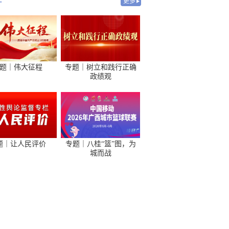
-
更多
题｜伟大征程
专题｜树立和践行正确
政绩观
题｜让人民评价
专题｜八桂“篮”图，为
城而战