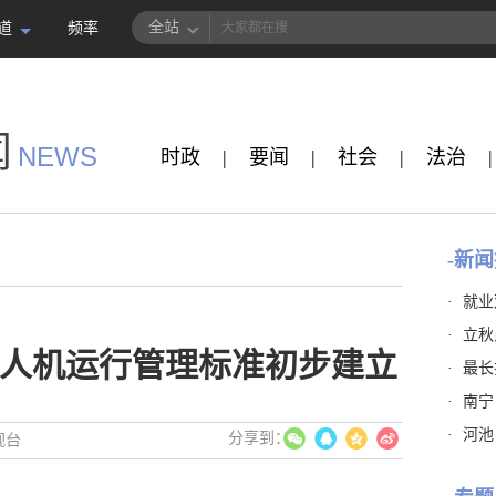
全站
道
频率
闻
NEWS
时政
|
要闻
|
社会
|
法治
|
-新闻
·
就业
·
立秋
人机运行管理标准初步建立
·
最长
·
南宁
·
河池
视台