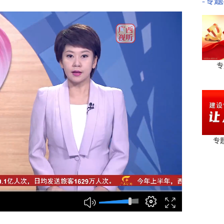
-专题
专
专