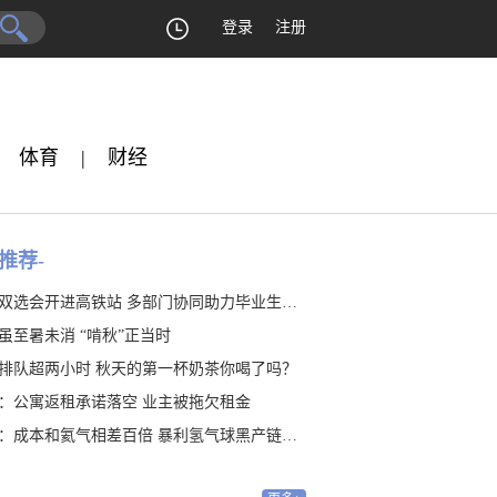
登录
注册
体育
|
财经
推荐-
双选会开进高铁站 多部门协同助力毕业生就业
虽至暑未消 “啃秋”正当时
排队超两小时 秋天的第一杯奶茶你喝了吗？
：公寓返租承诺落空 业主被拖欠租金
：成本和氦气相差百倍 暴利氢气球黑产链隐藏20年