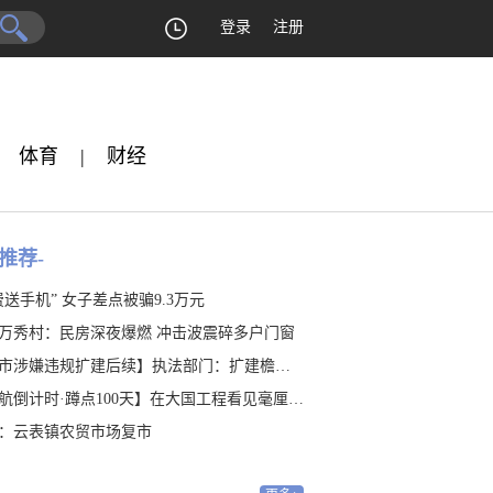
登录
注册
体育
|
财经
推荐-
费送手机” 女子差点被骗9.3万元
万秀村：民房深夜爆燃 冲击波震碎多户门窗
涉嫌违规扩建后续】执法部门：扩建檐廊涉嫌违建 是否占地有待认定
航倒计时·蹲点100天】在大国工程看见毫厘之“精”
：云表镇农贸市场复市