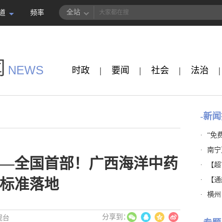
全站
道
频率
闻
NEWS
时政
|
要闻
|
社会
|
法治
|
-新闻
·
“免
·
南宁
——全国首部！广西海洋中药
·
【超市
·
【通
标准落地
·
横州
视台