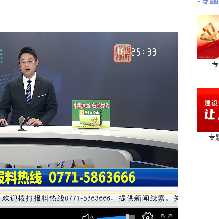
-专题
专
专