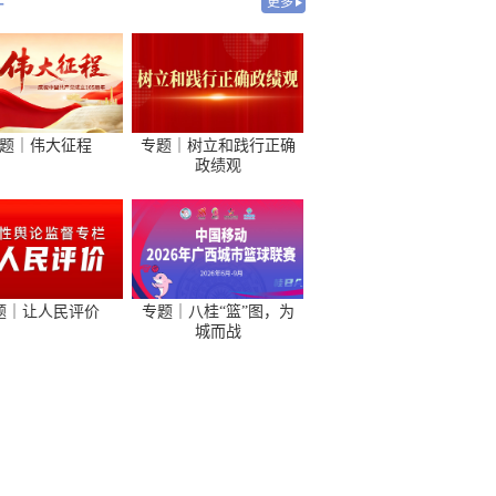
-
更多
题｜伟大征程
专题｜树立和践行正确
政绩观
题｜让人民评价
专题｜八桂“篮”图，为
城而战