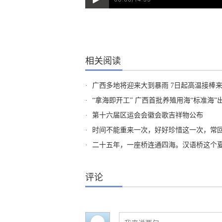
相关阅读
·
广西多地将迎来大到暴雨 7日起高温接棒
·
“拿海即开工” 广西首批养殖用海“标准海”
·
第十六届区运会会徽会歌吉祥物公布
·
时间不能重来一次，好好珍惜这一次，常回家看看
·
二十五年，一座桥连通四海。汉语桥这个夏天，来自138个国家的157位青年，将以中文为钥，以真心
评论