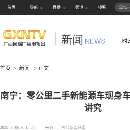
全站
首页
导航
直播
频道
频率
新闻
NEWS
时
首页
>
新闻
> 正文
南宁：零公里二手新能源车现身车
讲究
2025-07-06 20:12:24
来源：
广西台新闻频道