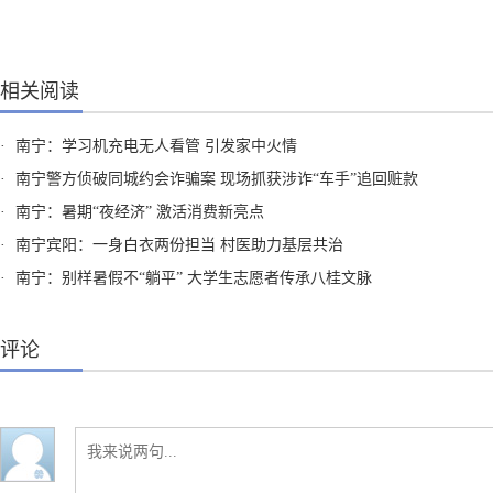
相关阅读
·
南宁：学习机充电无人看管 引发家中火情
·
南宁警方侦破同城约会诈骗案 现场抓获涉诈“车手”追回赃款
·
南宁：暑期“夜经济” 激活消费新亮点
·
南宁宾阳：一身白衣两份担当 村医助力基层共治
·
南宁：别样暑假不“躺平” 大学生志愿者传承八桂文脉
评论